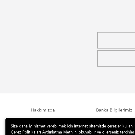
Hakkımızda
Banka Bilgilerimiz
Size daha iyi hizmet verebilmek için internet sitemizde çerezler kullanı
İletişim
Sipariş ve Teslimat
Çerez Politikaları Aydınlatma Metni’ni okuyabilir ve dilerseniz tercihleri