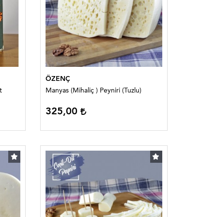
ÖZENÇ
t
Manyas (Mihaliç ) Peyniri (Tuzlu)
325,00