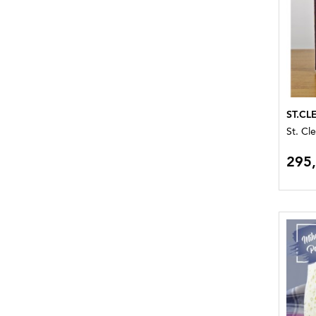
ST.CL
St. Cl
295